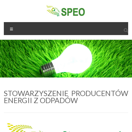
Skip
to
content
speo.org.pl
Menu
speo
STOWARZYSZENIE PRODUCENTÓW
ENERGII Z ODPADÓW