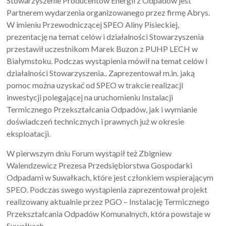
Stowarzyszenie Producentów Energii z Odpadów jest
Partnerem wydarzenia organizowanego przez firmę Abrys.
W imieniu Przewodniczącej SPEO Aliny Pisieckiej,
prezentację na temat celów i działalności Stowarzyszenia
przestawił uczestnikom Marek Buzon z PUHP LECH w
Białymstoku. Podczas wystąpienia mówił na temat celów i
działalności Stowarzyszenia.. Zaprezentował m.in. jaką
pomoc można uzyskać od SPEO w trakcie realizacji
inwestycji polegającej na uruchomieniu Instalacji
Termicznego Przekształcania Odpadów, jak i wymianie
doświadczeń technicznych i prawnych już w okresie
eksploatacji.
W pierwszym dniu Forum wystąpił też Zbigniew
Walendzewicz Prezesa Przedsiębiorstwa Gospodarki
Odpadami w Suwałkach, które jest członkiem wspierającym
SPEO. Podczas swego wystąpienia zaprezentował projekt
realizowany aktualnie przez PGO – Instalację Termicznego
Przekształcania Odpadów Komunalnych, która powstaje w
Suwałkach.