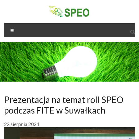
Skip
to
content
speo.org.pl
Menu
speo
Prezentacja na temat roli SPEO
podczas FITE w Suwałkach
22 sierpnia 2024