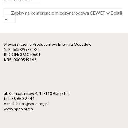
Zapisy na konferencję międzynarodową CEWEP w Belgii
→
Stowarzyszenie Producentów Energii z Odpadów
NIP: 665-299-75-25
REGON: 361070601
KRS: 0000549162
ul. Kombatantów 4, 15-110 Białystok
tel.: 85 65 39 444
e-mail: biuro@speo.org.pl
www.speo.org.pl