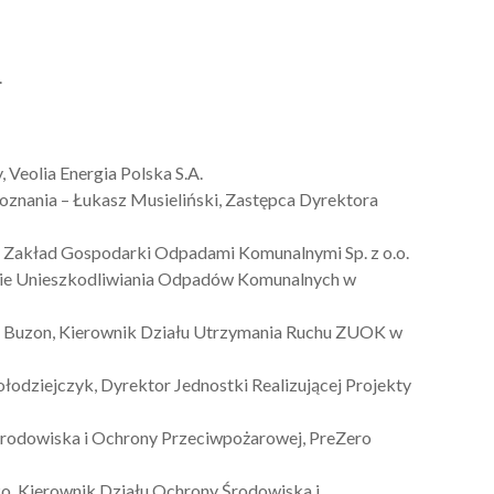
.
 Veolia Energia Polska S.A.
oznania – Łukasz Musieliński, Zastępca Dyrektora
i Zakład Gospodarki Odpadami Komunalnymi Sp. z o.o.
dzie Unieszkodliwiania Odpadów Komunalnych w
k Buzon, Kierownik Działu Utrzymania Ruchu ZUOK w
odziejczyk, Dyrektor Jednostki Realizującej Projekty
y Środowiska i Ochrony Przeciwpożarowej, PreZero
, Kierownik Działu Ochrony Środowiska i