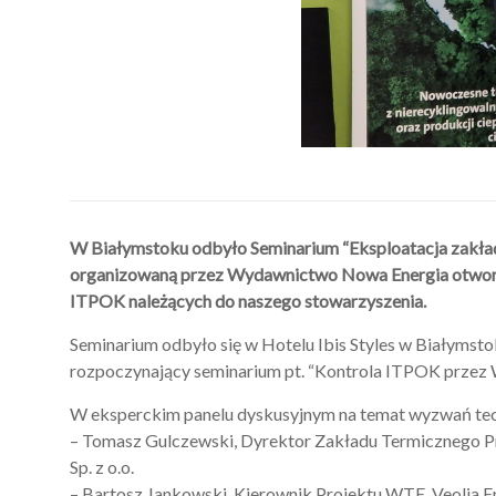
W Białymstoku odbyło Seminarium “Eksploatacja zakła
organizowaną przez Wydawnictwo Nowa Energia otworzy
ITPOK należących do naszego stowarzyszenia.
Seminarium odbyło się w Hotelu Ibis Styles w Białymst
rozpoczynający seminarium pt. “Kontrola ITPOK przez
W eksperckim panelu dyskusyjnym na temat wyzwań tec
– Tomasz Gulczewski, Dyrektor Zakładu Termicznego
Sp. z o.o.
– Bartosz Jankowski, Kierownik Projektu WTE, Veolia En