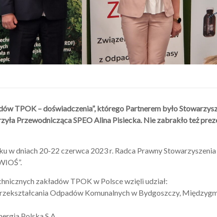
dów TPOK – doświadczenia”, którego Partnerem było Stowarzysz
ła Przewodnicząca SPEO Alina Pisiecka. Nie zabrakło też pre
oku w dniach 20-22 czerwca 2023 r. Radca Prawny Stowarzyszeni
 WIOŚ”.
hnicznych zakładów TPOK w Polsce wzięli udział:
 Przekształcania Odpadów Komunalnych w Bydgoszczy, Międzyg
ergia Polska S.A.