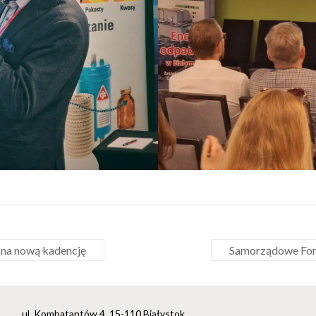
na nową kadencję
Samorządowe For
ul. Kombatantów 4, 15-110 Białystok