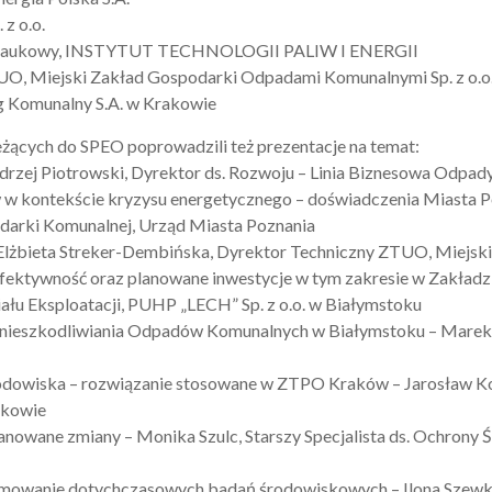
z o.o.
etarz Naukowy, INSTYTUT TECHNOLOGII PALIW I ENERGII
UO, Miejski Zakład Gospodarki Odpadami Komunalnymi Sp. z o.o
g Komunalny S.A. w Krakowie
żących do SPEO poprowadzili też prezentacje na temat:
drzej Piotrowski, Dyrektor ds. Rozwoju – Linia Biznesowa Odpady,
 w kontekście kryzysu energetycznego – doświadczenia Miasta P
odarki Komunalnej, Urząd Miasta Poznania
Elżbieta Streker-Dembińska, Dyrektor Techniczny ZTUO, Miejsk
 efektywność oraz planowane inwestycje w tym zakresie w Zakła
łu Eksploatacji, PUHP „LECH” Sp. z o.o. w Białymstoku
 Unieszkodliwiania Odpadów Komunalnych w Białymstoku – Mare
rodowiska – rozwiązanie stosowane w ZTPO Kraków – Jarosław Koł
akowie
planowane zmiany – Monika Szulc, Starszy Specjalista ds. Ochron
mowanie dotychczasowych badań środowiskowych – Ilona Szewko