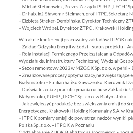
– Michał Stefanowicz, Prezes Zarządu PUHP „LECH” Sp. 
– Dr hab. inż. Sławomir Stelmach, prof. ITPE, Sekr
– Elżbieta Streker-Dembińska, Dyrektor Techniczny ZT
– Wojciech Wróbel, Dyrektor ZTPO, Krakowski Holdin
W trakcie konferencji pracownicy zakładów ITPOK nale
– Zakład Odzysku Energii w Łodzi – status projektu – An
– Rola Instalacji Termicznego Przekształcania Odpadów
Wydziału ds. Infrastruktury Technicznej, Wydział Gosp
– Sezon remontowy 2023 w MZGOK Sp. z o.o. w pełni – 
– Zrealizowane procesy optymalizacyjne zwiększające
Białymstoku – Emilian Sańko-Sawczenko, Kierownik Dzia
– Doświadczenia z prac utrzymania ruchu w Zakładzie
Białymstoku, PUHP „LECH” Sp. z o.o. w Białymstoku
– Jak zwiększyć produkcję bez zwiększania emisji do ś
Energetyczne, Krakowski Holding Komunalny S.A. w Kr
– ITPOK pomiary emisji do powietrza; nadzór, wyniki, 
Polska Sp. z o.o. – ITPOK w Poznaniu
Oddziaływanie ZUOK Białystok na środowisko – podsu