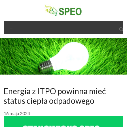
Skip
to
content
speo.org.pl
Menu
speo
Energia z ITPO powinna mieć
status ciepła odpadowego
16 maja 2024