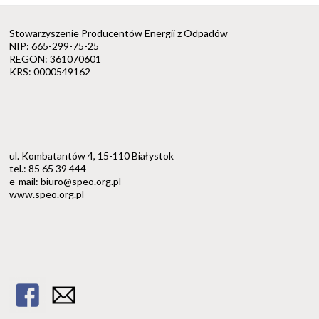
Stowarzyszenie Producentów Energii z Odpadów
NIP: 665-299-75-25
REGON: 361070601
KRS: 0000549162
ul. Kombatantów 4, 15-110 Białystok
tel.: 85 65 39 444
e-mail: biuro@speo.org.pl
www.speo.org.pl