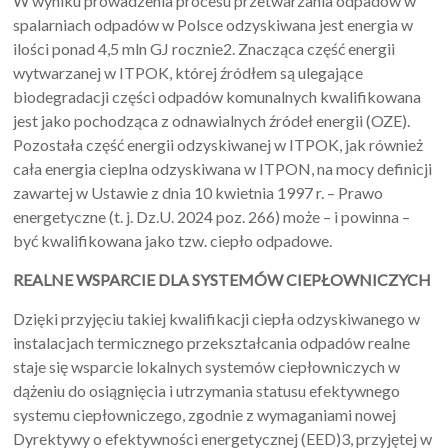
W wyniku prowadzenia procesu przetwarzania odpadów w
spalarniach odpadów w Polsce odzyskiwana jest energia w
ilości ponad 4,5 mln GJ rocznie2. Znacząca część energii
wytwarzanej w ITPOK, której źródłem są ulegające
biodegradacji części odpadów komunalnych kwalifikowana
jest jako pochodząca z odnawialnych źródeł energii (OZE).
Pozostała część energii odzyskiwanej w ITPOK, jak również
cała energia cieplna odzyskiwana w ITPON, na mocy definicji
zawartej w Ustawie z dnia 10 kwietnia 1997 r. – Prawo
energetyczne (t. j. Dz.U. 2024 poz. 266) może – i powinna –
być kwalifikowana jako tzw. ciepło odpadowe.
REALNE WSPARCIE DLA SYSTEMÓW CIEPŁOWNICZYCH
Dzięki przyjęciu takiej kwalifikacji ciepła odzyskiwanego w
instalacjach termicznego przekształcania odpadów realne
staje się wsparcie lokalnych systemów ciepłowniczych w
dążeniu do osiągnięcia i utrzymania statusu efektywnego
systemu ciepłowniczego, zgodnie z wymaganiami nowej
Dyrektywy o efektywności energetycznej (EED)3, przyjętej w